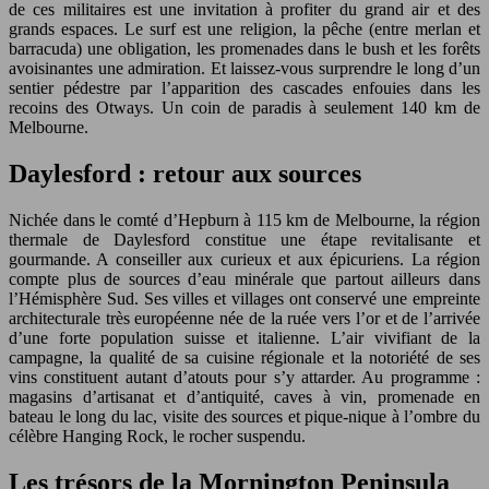
de ces militaires est une invitation à profiter du grand air et des
grands espaces. Le surf est une religion, la pêche (entre merlan et
barracuda) une obligation, les promenades dans le bush et les forêts
avoisinantes une admiration. Et laissez-vous surprendre le long d’un
sentier pédestre par l’apparition des cascades enfouies dans les
recoins des Otways. Un coin de paradis à seulement 140 km de
Melbourne.
Daylesford : retour aux sources
Nichée dans le comté d’Hepburn à 115 km de Melbourne, la région
thermale de Daylesford constitue une étape revitalisante et
gourmande. A conseiller aux curieux et aux épicuriens. La région
compte plus de sources d’eau minérale que partout ailleurs dans
l’Hémisphère Sud. Ses villes et villages ont conservé une empreinte
architecturale très européenne née de la ruée vers l’or et de l’arrivée
d’une forte population suisse et italienne. L’air vivifiant de la
campagne, la qualité de sa cuisine régionale et la notoriété de ses
vins constituent autant d’atouts pour s’y attarder. Au programme :
magasins d’artisanat et d’antiquité, caves à vin, promenade en
bateau le long du lac, visite des sources et pique-nique à l’ombre du
célèbre Hanging Rock, le rocher suspendu.
Les trésors de la Mornington Peninsula