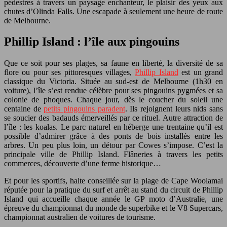
pédestres à travers un paysage enchanteur, le plaisir des yeux aux
chutes d’Olinda Falls. Une escapade à seulement une heure de route
de Melbourne.
Phillip Island : l’île aux pingouins
Que ce soit pour ses plages, sa faune en liberté, la diversité de sa
flore ou pour ses pittoresques villages,
Phillip Island
est un grand
classique du Victoria. Située au sud-est de Melbourne (1h30 en
voiture), l’île s’est rendue célèbre pour ses pingouins pygmées et sa
colonie de phoques. Chaque jour, dès le coucher du soleil une
centaine de
petits pingouins paradent
. Ils rejoignent leurs nids sans
se soucier des badauds émerveillés par ce rituel. Autre attraction de
l’île : les koalas. Le parc naturel en héberge une trentaine qu’il est
possible d’admirer grâce à des ponts de bois installés entre les
arbres. Un peu plus loin, un détour par Cowes s’impose. C’est la
principale ville de Phillip Island. Flâneries à travers les petits
commerces, découverte d’une ferme historique…
Et pour les sportifs, halte conseillée sur la plage de Cape Woolamai
réputée pour la pratique du surf et arrêt au stand du circuit de Phillip
Island qui accueille chaque année le GP moto d’Australie, une
épreuve du championnat du monde de superbike et le V8 Supercars,
championnat australien de voitures de tourisme.