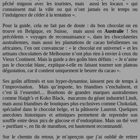
pêché mignon avec les touristes, mais aussi les locaux « qui
connaissent mal la ville ou qui n’ont jamais eu le temps ou
l’indulgence de céder à la tentation ».
Pour la guide, cela ne fait pas de doute : du bon chocolat on en
trouve en Belgique, en Suisse, mais aussi en
Australie
! Ses
précédents « voyages de reconnaissance », dans les chocolateries
australiennes, mais aussi les plantations de cacao brésiliennes ou
africaines, l’en ont convaincue : « le chocolat est universel » et les
artisans chocolatiers de Melbourne n’ont plus rien à envier à ceux du
Vieux Continent. Mais la guide a des goûts bien définis : « Je n’aime
pas le chocolat blanc, explique-t-elle en faisant tourner son plateau
dégustation, car il contient uniquement le beurre du cacao ».
Ses goûts affirmés et son hyper-dynamise, laissent peu de temps à
l’improvisation. Mais qu’importe, les friandises s’enchaînent, et
c’est là l’essentiel… Bonbons de grandes marques australiennes
comme Haigh’s et Koko Black, macarons du géant industriel Lindt,
mais aussi friandises de boutiques plus exclusives comme Chokolait,
spécialisé dans le chocolat belge, et la pâtisserie Laurent. Quelques
anecdotes historiques et artistiques permettent de reprendre son
souffle entre deux pics de glucose et d’endorphine. Mais un thé vert
« purifiant », en fin de marathon, est hautement recommandé.
Sur le chemin du retour, je m’aperçois que j’ai oublié de retirer