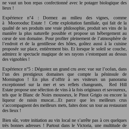
ne vaut un bon repas confectionné avec le potager biologique des
lieux !
Expérience n°4 : Dormez au milieu des vignes, comme
à Moorooduc Estate ! Cette exploitation familiale, qui fait de la
qualité de ses produits une vraie philosophie, produit ses vins de la
manière la plus naturelle possible et propose un hébergement au
cœur de son domaine. Pour profiter pleinement de l’atmosphère de
l’endroit et de la gentillesse des hôtes, goûtez aussi à la cuisine
proposée sur place, entièrement bio. Et lorsque le soleil se couche,
admirez le spectacle magique de ses rayons s’estompant au dessus
des vignobles !
Expérience n°5 : Dégustez un grand cru avec vue sur l’océan, dans
l’un des prestigieux domaines que compte la péninsule de
Mornington ! En plus d’offrir à ses visiteurs un panorama
exceptionnel sur la mer et ses reflets changeants, Red Hill
Estate propose une sélection de vins à la fois originaux et savoureux,
tels que le Blanc de Noirs mousseux, le Pinot Grigio ou encore la
liqueur de raisin muscat…Et parce que les meilleurs crus
s’accompagnent des meilleurs mets, faites donc un tour au restaurant
des lieux !
Bien sûr, votre initiation au vin local ne s’arrête pas à ces quelques
très bonnes adresses ! Partout dans le Victoria, une multitude de