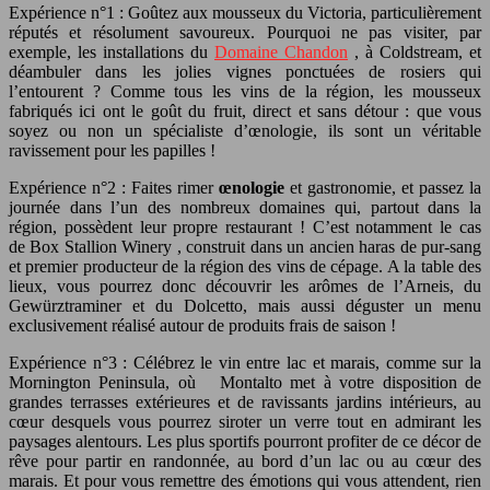
Expérience n°1 : Goûtez aux mousseux du Victoria, particulièrement
réputés et résolument savoureux. Pourquoi ne pas visiter, par
exemple, les installations du
Domaine Chandon
, à Coldstream, et
déambuler dans les jolies vignes ponctuées de rosiers qui
l’entourent ? Comme tous les vins de la région, les mousseux
fabriqués ici ont le goût du fruit, direct et sans détour : que vous
soyez ou non un spécialiste d’œnologie, ils sont un véritable
ravissement pour les papilles !
Expérience n°2 : Faites rimer
œnologie
et gastronomie, et passez la
journée dans l’un des nombreux domaines qui, partout dans la
région, possèdent leur propre restaurant ! C’est notamment le cas
de Box Stallion Winery , construit dans un ancien haras de pur-sang
et premier producteur de la région des vins de cépage. A la table des
lieux, vous pourrez donc découvrir les arômes de l’Arneis, du
Gewürztraminer et du Dolcetto, mais aussi déguster un menu
exclusivement réalisé autour de produits frais de saison !
Expérience n°3 : Célébrez le vin entre lac et marais, comme sur la
Mornington Peninsula, où Montalto met à votre disposition de
grandes terrasses extérieures et de ravissants jardins intérieurs, au
cœur desquels vous pourrez siroter un verre tout en admirant les
paysages alentours. Les plus sportifs pourront profiter de ce décor de
rêve pour partir en randonnée, au bord d’un lac ou au cœur des
marais. Et pour vous remettre des émotions qui vous attendent, rien