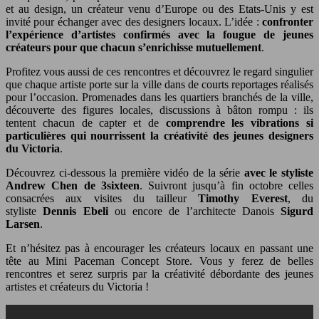
et au design, un créateur venu d’Europe ou des Etats-Unis y est
invité pour échanger avec des designers locaux. L’idée :
confronter
l’expérience d’artistes confirmés avec la fougue de jeunes
créateurs pour que chacun s’enrichisse mutuellement
.
Profitez vous aussi de ces rencontres et découvrez le regard singulier
que chaque artiste porte sur la ville dans de courts reportages réalisés
pour l’occasion. Promenades dans les quartiers branchés de la ville,
découverte des figures locales, discussions à bâton rompu : ils
tentent chacun de capter et de
comprendre les vibrations si
particulières qui nourrissent la créativité des jeunes designers
du Victoria
.
Découvrez ci-dessous la première vidéo de la série
avec le styliste
Andrew Chen de 3sixteen
. Suivront jusqu’à fin octobre celles
consacrées aux visites du tailleur
Timothy Everest
, du
styliste
Dennis Ebeli
ou encore de l’architecte Danois
Sigurd
Larsen
.
Et n’hésitez pas à encourager les créateurs locaux en passant une
tête au Mini Paceman Concept Store. Vous y ferez de belles
rencontres et serez surpris par la créativité débordante des jeunes
artistes et créateurs du Victoria !