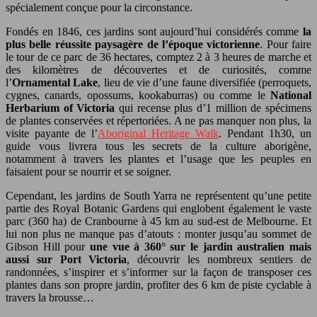
spécialement conçue pour la circonstance.
Fondés en 1846, ces jardins sont aujourd’hui considérés comme
la
plus belle réussite paysagère de l’époque victorienne
. Pour faire
le tour de ce parc de 36 hectares, comptez 2 à 3 heures de marche et
des kilomètres de découvertes et de curiosités, comme
l’
Ornamental Lake
, lieu de vie d’une faune diversifiée (perroquets,
cygnes, canards, opossums, kookaburras) ou comme le
National
Herbarium of Victoria
qui recense plus d’1 million de spécimens
de plantes conservées et répertoriées. A ne pas manquer non plus, la
visite payante de l’
Aboriginal Heritage Walk
. Pendant 1h30, un
guide vous livrera tous les secrets de la culture aborigène,
notamment à travers les plantes et l’usage que les peuples en
faisaient pour se nourrir et se soigner.
Cependant, les jardins de South Yarra ne représentent qu’une petite
partie des Royal Botanic Gardens qui englobent également le vaste
parc (360 ha) de Cranbourne à 45 km au sud-est de Melbourne. Et
lui non plus ne manque pas d’atouts : monter jusqu’au sommet de
Gibson Hill pour
une vue à 360° sur le jardin australien mais
aussi sur Port Victoria
, découvrir les nombreux sentiers de
randonnées, s’inspirer et s’informer sur la façon de transposer ces
plantes dans son propre jardin, profiter des 6 km de piste cyclable à
travers la brousse…