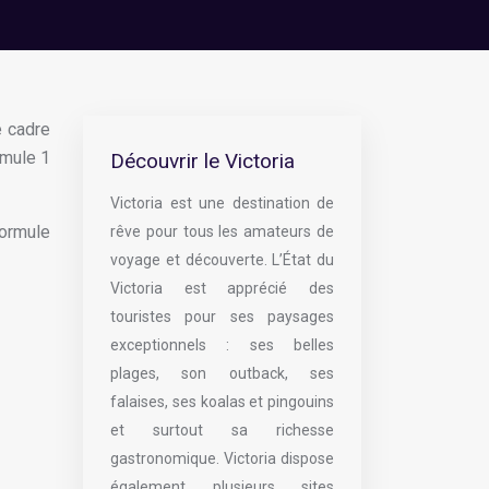
e cadre
rmule 1
Découvrir le Victoria
Victoria est une destination de
Formule
rêve pour tous les amateurs de
voyage et découverte. L’État du
Victoria est apprécié des
touristes pour ses paysages
exceptionnels : ses belles
plages, son outback, ses
falaises, ses koalas et pingouins
et surtout sa richesse
gastronomique. Victoria dispose
également plusieurs sites