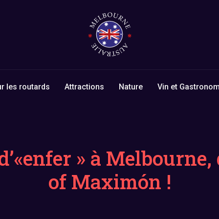
r les routards
Attractions
Nature
Vin et Gastronom
d’«enfer » à Melbourne,
of Maximón !