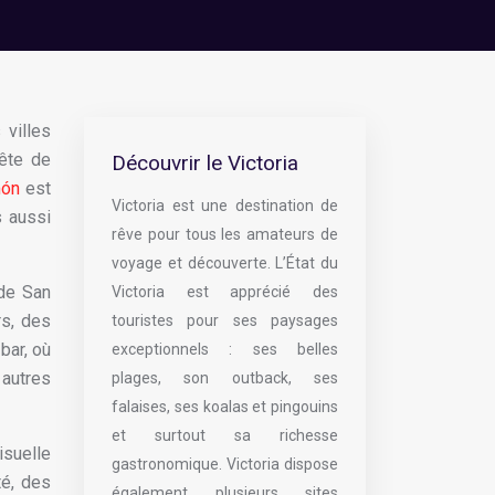
 villes
uête de
Découvrir le Victoria
món
est
Victoria est une destination de
s aussi
rêve pour tous les amateurs de
voyage et découverte. L’État du
 de San
Victoria est apprécié des
s, des
touristes pour ses paysages
bar, où
exceptionnels : ses belles
 autres
plages, son outback, ses
falaises, ses koalas et pingouins
et surtout sa richesse
isuelle
gastronomique. Victoria dispose
té, des
également plusieurs sites