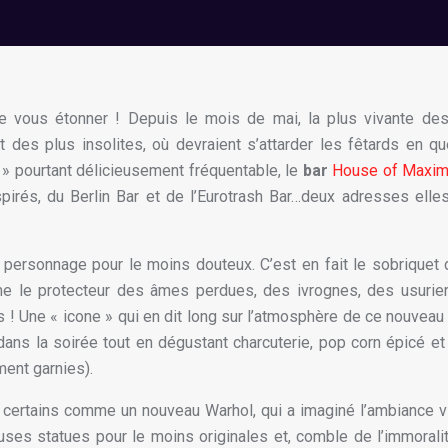
e vous étonner ! Depuis le mois de mai, la plus vivante des
 des plus insolites, où devraient s’attarder les fêtards en q
 » pourtant délicieusement fréquentable, le
bar
House of Maxi
nspirés, du Berlin Bar et de l’Eurotrash Bar…deux adresses elle
ersonnage pour le moins douteux. C’est en fait le sobriquet
e le protecteur des âmes perdues, des ivrognes, des usurier
 ! Une « icone » qui en dit long sur l’atmosphère de ce nouveau 
ans la soirée tout en dégustant charcuterie, pop corn épicé et
ent garnies).
r certains comme un nouveau Warhol, qui a imaginé l’ambiance v
ses statues pour le moins originales et, comble de l’immorali