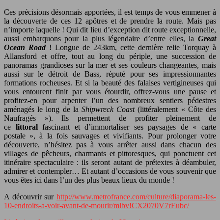
Ces précisions désormais apportées, il est temps de vous emmener à
la découverte de ces 12 apôtres et de prendre la route. Mais pas
n’importe laquelle ! Qui dit lieu d’exception dit route exceptionnelle,
aussi embarquons pour la plus légendaire d’entre elles, la
Great
Ocean Road
! Longue de 243km, cette dernière relie Torquay à
Allansford et offre, tout au long du périple, une succession de
panoramas grandioses sur la mer et ses couleurs changeantes, mais
aussi sur le détroit de Bass, réputé pour ses impressionnantes
formations rocheuses. Et si la beauté des falaises vertigineuses qui
vous entourent finit par vous étourdir, offrez-vous une pause et
profitez-en pour arpenter l’un des nombreux sentiers pédestres
aménagés le long de la
Shipwreck Coast
(littéralement « Côte des
Naufragés »). Ils permettent de profiter pleinement de
ce
littoral
fascinant et d’immortaliser ses paysages de « carte
postale », à la fois sauvages et vivifiants. Pour prolonger votre
découverte, n’hésitez pas à vous arrêter aussi dans chacun des
villages de pêcheurs, charmants et pittoresques, qui ponctuent cet
itinéraire spectaculaire : ils seront autant de prétextes à déambuler,
admirer et contempler… Et autant d’occasions de vous souvenir que
vous êtes ici dans l’un des plus beaux lieux du monde !
A découvrir sur
http://www.metrofrance.com/culture/diaporama-les-
10-endroits-a-voir-avant-de-mourir/mlbv!CX2070V7rEubc/