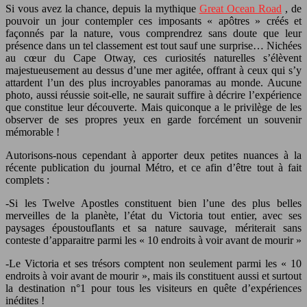
Si vous avez la chance, depuis la mythique
Great Ocean Road
, de
pouvoir un jour contempler ces imposants « apôtres » créés et
façonnés par la nature, vous comprendrez sans doute que leur
présence dans un tel classement est tout sauf une surprise… Nichées
au cœur du Cape Otway, ces curiosités naturelles s’élèvent
majestueusement au dessus d’une mer agitée, offrant à ceux qui s’y
attardent l’un des plus incroyables panoramas au monde. Aucune
photo, aussi réussie soit-elle, ne saurait suffire à décrire l’expérience
que constitue leur découverte. Mais quiconque a le privilège de les
observer de ses propres yeux en garde forcément un souvenir
mémorable !
Autorisons-nous cependant à apporter deux petites nuances à la
récente publication du journal Métro, et ce afin d’être tout à fait
complets :
-Si les Twelve Apostles constituent bien l’une des plus belles
merveilles de la planète, l’état du Victoria tout entier, avec ses
paysages époustouflants et sa nature sauvage, mériterait sans
conteste d’apparaitre parmi les « 10 endroits à voir avant de mourir »
-Le Victoria et ses trésors comptent non seulement parmi les « 10
endroits à voir avant de mourir », mais ils constituent aussi et surtout
la destination n°1 pour tous les visiteurs en quête d’expériences
inédites !