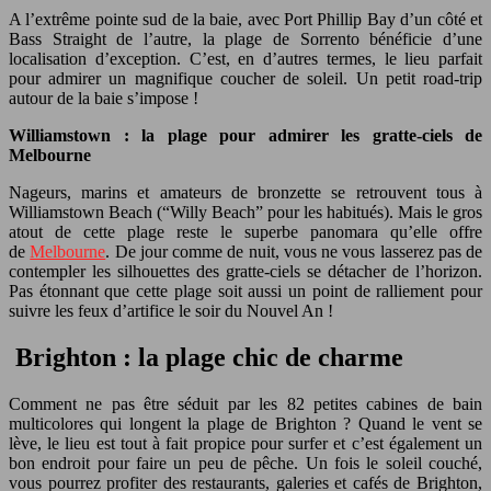
A l’extrême pointe sud de la baie, avec Port Phillip Bay d’un côté et
Bass Straight de l’autre, la plage de Sorrento bénéficie d’une
localisation d’exception. C’est, en d’autres termes, le lieu parfait
pour admirer un magnifique coucher de soleil. Un petit road-trip
autour de la baie s’impose !
Williamstown : la plage pour admirer les gratte-ciels de
Melbourne
Nageurs, marins et amateurs de bronzette se retrouvent tous à
Williamstown Beach (“Willy Beach” pour les habitués). Mais le gros
atout de cette plage reste le superbe panomara qu’elle offre
de
Melbourne
. De jour comme de nuit, vous ne vous lasserez pas de
contempler les silhouettes des gratte-ciels se détacher de l’horizon.
Pas étonnant que cette plage soit aussi un point de ralliement pour
suivre les feux d’artifice le soir du Nouvel An !
Brighton : la plage chic de charme
Comment ne pas être séduit par les 82 petites cabines de bain
multicolores qui longent la plage de Brighton ? Quand le vent se
lève, le lieu est tout à fait propice pour surfer et c’est également un
bon endroit pour faire un peu de pêche. Un fois le soleil couché,
vous pourrez profiter des restaurants, galeries et cafés de Brighton,